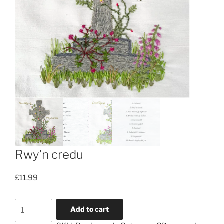
Rwy’n credu
£
11.99
Rwy'n
Add to cart
credu