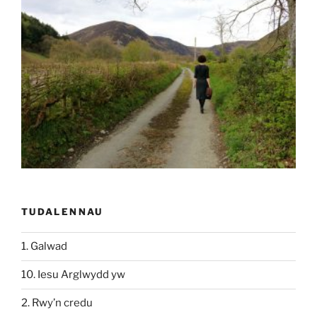
TUDALENNAU
1. Galwad
10. Iesu Arglwydd yw
2. Rwy’n credu