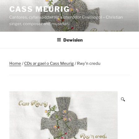
Mynd
CASS MEURIG
i'r
Cantores, cyfansoddwraig a cherddor Cristnogol – Christian
cynnwys
singer, composer and musician.
Dewislen
Home
/
CDs ar gael o Cass Meurig
/ Rwy’n credu
🔍