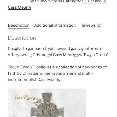
SKU:
Rwy'n credu
Category:
CDs ar gael o
quantity
Cass Meurig
Description
Additional information
Reviews (0)
Description
Casgliad o ganeuon ffydd newydd gan y gantores a’r
offerynwraig Cristnogol Cass Meurig yw ‘Rwy’n Credu’.
‘Rwy’n Credu’ (I believe) is a collection of new songs of
faith by Christian singer-songwriter and multi-
instrumentalist Cass Meurig.