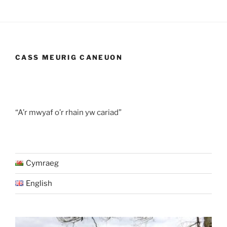
CASS MEURIG CANEUON
“A’r mwyaf o’r rhain yw cariad”
Cymraeg
English