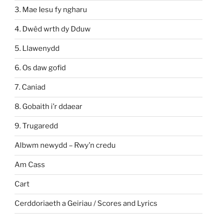
3. Mae Iesu fy ngharu
4. Dwêd wrth dy Dduw
5. Llawenydd
6. Os daw gofid
7. Caniad
8. Gobaith i’r ddaear
9. Trugaredd
Albwm newydd – Rwy’n credu
Am Cass
Cart
Cerddoriaeth a Geiriau / Scores and Lyrics