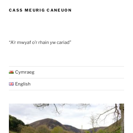
CASS MEURIG CANEUON
“A’r mwyaf o’r rhain yw cariad”
Cymraeg
English