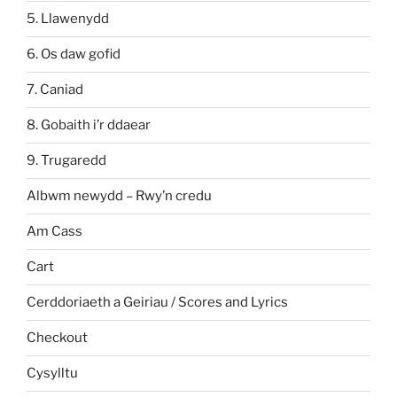
5. Llawenydd
6. Os daw gofid
7. Caniad
8. Gobaith i’r ddaear
9. Trugaredd
Albwm newydd – Rwy’n credu
Am Cass
Cart
Cerddoriaeth a Geiriau / Scores and Lyrics
Checkout
Cysylltu