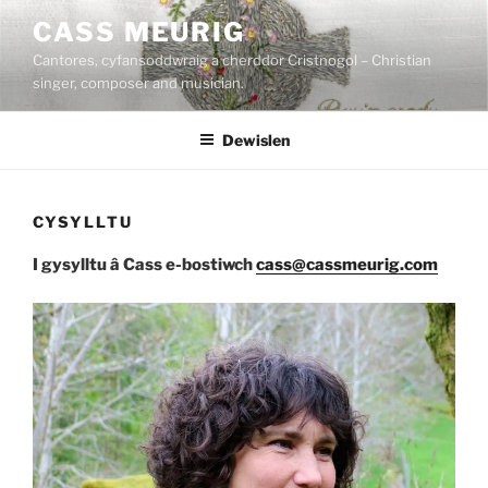
Mynd
CASS MEURIG
i'r
Cantores, cyfansoddwraig a cherddor Cristnogol – Christian
cynnwys
singer, composer and musician.
Dewislen
CYSYLLTU
I gysylltu â Cass e-bostiwch
cass@cassmeurig.com