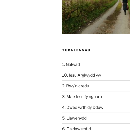
TUDALENNAU
1. Galwad
10. Iesu Arglwydd yw
2. Rwy’n credu
3. Mae Iesu fy ngharu
4. Dwêd wrth dy Dduw
5. Llawenydd
6. Os daw gofid