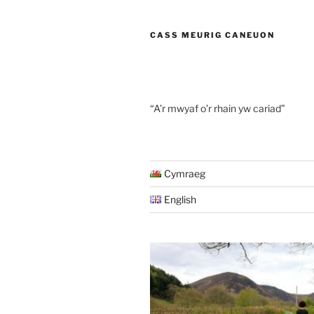
CASS MEURIG CANEUON
“A’r mwyaf o’r rhain yw cariad”
Cymraeg
English