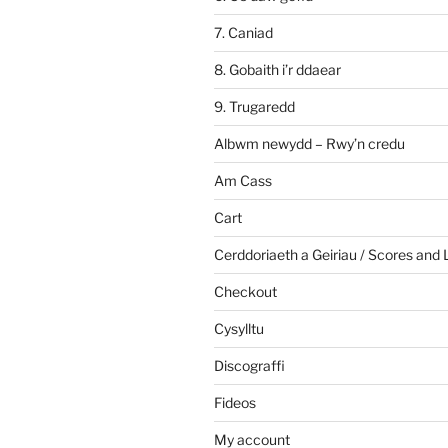
7. Caniad
8. Gobaith i’r ddaear
9. Trugaredd
Albwm newydd – Rwy’n credu
Am Cass
Cart
Cerddoriaeth a Geiriau / Scores and 
Checkout
Cysylltu
Discograffi
Fideos
My account