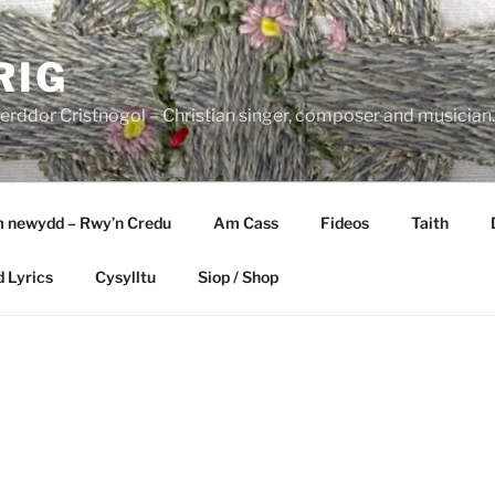
RIG
rddor Cristnogol – Christian singer, composer and musician.
 newydd – Rwy’n Credu
Am Cass
Fideos
Taith
d Lyrics
Cysylltu
Siop / Shop
U