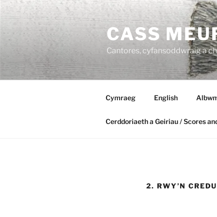
Mynd
i'r
CASS MEU
cynnwys
Cantores, cyfansoddwraig a che
Cymraeg
English
Albwm
Cerddoriaeth a Geiriau / Scores an
2. RWY’N CRED