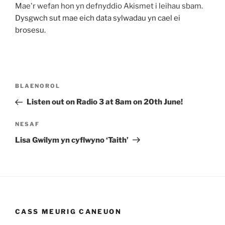
Mae'r wefan hon yn defnyddio Akismet i leihau sbam.
Dysgwch sut mae eich data sylwadau yn cael ei
brosesu.
Llywio
Cofnod
BLAENOROL
cofnod
Blaenorol
Listen out on Radio 3 at 8am on 20th June!
Cofnod
NESAF
Nesaf
Lisa Gwilym yn cyflwyno ‘Taith’
CASS MEURIG CANEUON