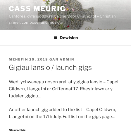
Mynd
CASS MEURIG
i'r
Cantores, cyfansoddwraig a cherddor Cristnogol – Christian
cynnwys
singer, composer and musician.
Dewislen
COFNODWYD
MEHEFIN 29, 2018
GAN
ADMIN
AR
Gigiau lansio / launch gigs
Wedi ychwanegu noson arall at y gigiau lansio – Capel
Cildwrn, Llangefni ar Orffennaf 17. Rhestr lawn ar y
tudalen gigiau…
Another launch gig added to the list – Capel Cildwrn,
Llangefni on the 17th July. Full list on the gigs page…
Share this: