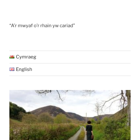
“A’r mwyaf o’r rhain yw cariad”
Cymraeg
English