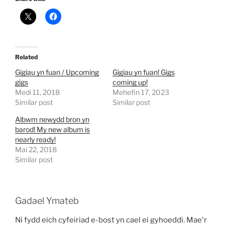
Related
Gigiau yn fuan / Upcoming
Gigiau yn fuan! Gigs
gigs
coming up!
Medi 11, 2018
Mehefin 17, 2023
Similar post
Similar post
Albwm newydd bron yn
barod! My new album is
nearly ready!
Mai 22, 2018
Similar post
Gadael Ymateb
Ni fydd eich cyfeiriad e-bost yn cael ei gyhoeddi.
Mae'r