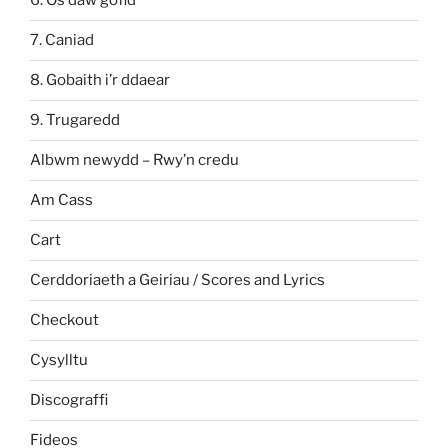
6. Os daw gofid
7. Caniad
8. Gobaith i’r ddaear
9. Trugaredd
Albwm newydd – Rwy’n credu
Am Cass
Cart
Cerddoriaeth a Geiriau / Scores and Lyrics
Checkout
Cysylltu
Discograffi
Fideos