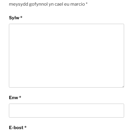
meysydd gofynnol yn cael eu marcio
*
Sylw
*
Enw
*
E-bost
*