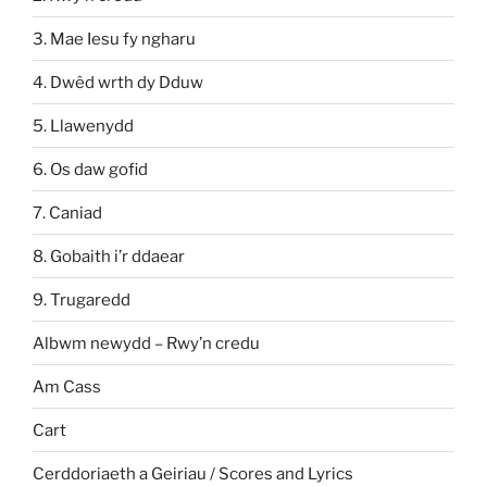
3. Mae Iesu fy ngharu
4. Dwêd wrth dy Dduw
5. Llawenydd
6. Os daw gofid
7. Caniad
8. Gobaith i’r ddaear
9. Trugaredd
Albwm newydd – Rwy’n credu
Am Cass
Cart
Cerddoriaeth a Geiriau / Scores and Lyrics