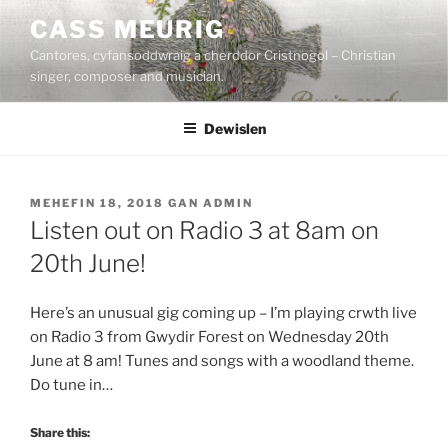
Mynd
CASS MEURIG
i'r
Cantores, cyfansoddwraig a cherddor Cristnogol – Christian
cynnwys
singer, composer and musician.
Dewislen
COFNODWYD
MEHEFIN 18, 2018
GAN
ADMIN
AR
Listen out on Radio 3 at 8am on
20th June!
Here’s an unusual gig coming up – I’m playing crwth live
on Radio 3 from Gwydir Forest on Wednesday 20th
June at 8 am! Tunes and songs with a woodland theme.
Do tune in…
Share this: