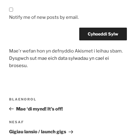
Notify me of new posts by email.
Mae'r wefan hon yn defnyddio Akismet i leihau sbam.
Dysgwch sut mae eich data sylwadau yn cael ei
brosesu.
Llywio
Cofnod
BLAENOROL
cofnod
Blaenorol
Mae ‘di mynd! It’s off!
Cofnod
NESAF
Nesaf
Gigiau lansio / launch gigs