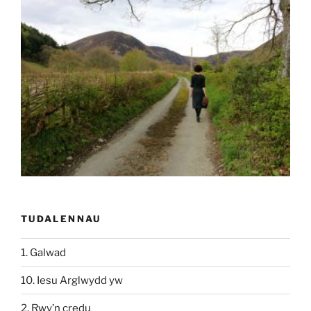
TUDALENNAU
1. Galwad
10. Iesu Arglwydd yw
2. Rwy’n credu