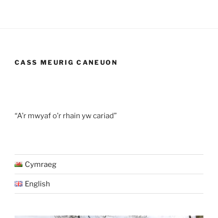
CASS MEURIG CANEUON
“A’r mwyaf o’r rhain yw cariad”
Cymraeg
English