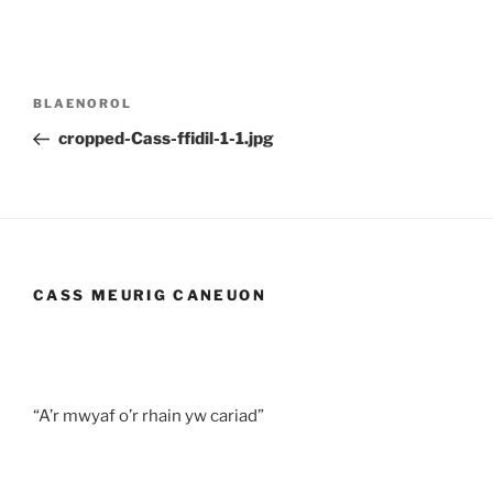
Llywio
Cofnod
BLAENOROL
cofnod
Blaenorol
cropped-Cass-ffidil-1-1.jpg
CASS MEURIG CANEUON
“A’r mwyaf o’r rhain yw cariad”