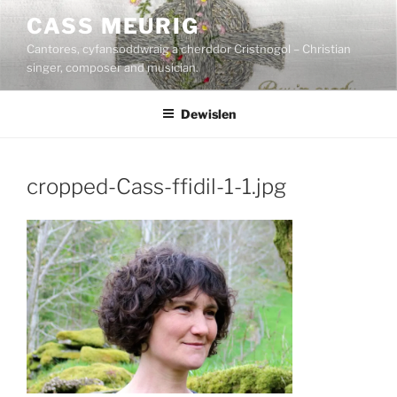
Mynd
CASS MEURIG
i'r
Cantores, cyfansoddwraig a cherddor Cristnogol – Christian
cynnwys
singer, composer and musician.
Dewislen
cropped-Cass-ffidil-1-1.jpg