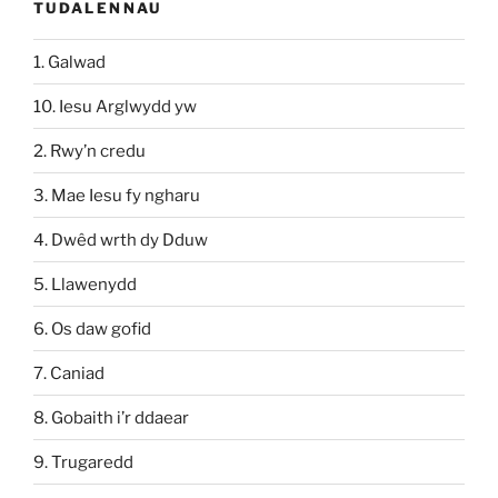
TUDALENNAU
1. Galwad
10. Iesu Arglwydd yw
2. Rwy’n credu
3. Mae Iesu fy ngharu
4. Dwêd wrth dy Dduw
5. Llawenydd
6. Os daw gofid
7. Caniad
8. Gobaith i’r ddaear
9. Trugaredd