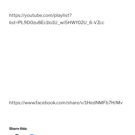
https://youtube.com/playlist?
list=PL9D0zu8Ec1Io1U_wi5HWf02U_6-VZcc
https://www.facebook.com/share/v/1HedNMFb7H/Mv
Share this: