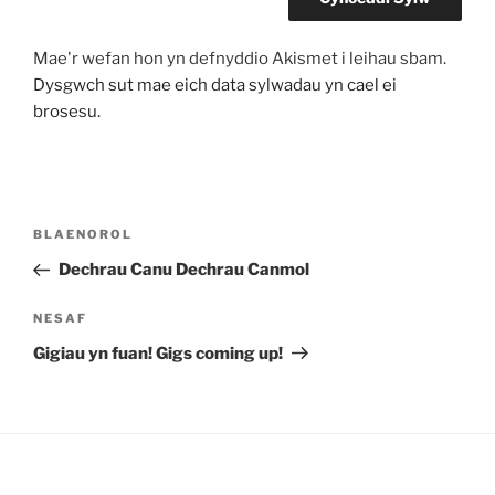
Mae'r wefan hon yn defnyddio Akismet i leihau sbam.
Dysgwch sut mae eich data sylwadau yn cael ei
brosesu.
Llywio
Cofnod
BLAENOROL
cofnod
Blaenorol
Dechrau Canu Dechrau Canmol
Cofnod
NESAF
Nesaf
Gigiau yn fuan! Gigs coming up!