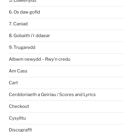
5. Llawenydd
6. Os daw gofid
7. Caniad
8. Gobaith i’r ddaear
9. Trugaredd
Albwm newydd – Rwy’n credu
Am Cass
Cart
Cerddoriaeth a Geiriau / Scores and Lyrics
Checkout
Cysylltu
Discograffi