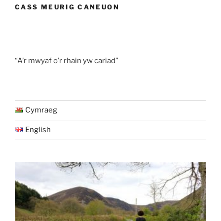
CASS MEURIG CANEUON
“A’r mwyaf o’r rhain yw cariad”
Cymraeg
English