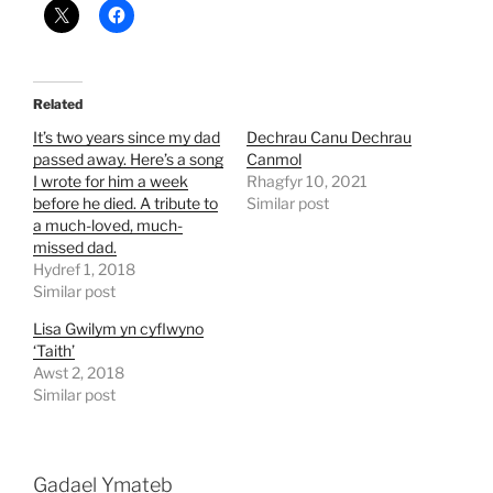
Related
It’s two years since my dad
Dechrau Canu Dechrau
passed away. Here’s a song
Canmol
I wrote for him a week
Rhagfyr 10, 2021
before he died. A tribute to
Similar post
a much-loved, much-
missed dad.
Hydref 1, 2018
Similar post
Lisa Gwilym yn cyflwyno
‘Taith’
Awst 2, 2018
Similar post
Gadael Ymateb