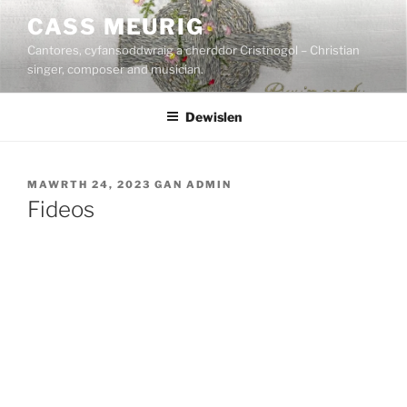
Mynd
CASS MEURIG
i'r
Cantores, cyfansoddwraig a cherddor Cristnogol – Christian
cynnwys
singer, composer and musician.
Dewislen
COFNODWYD
MAWRTH 24, 2023
GAN
ADMIN
AR
Fideos